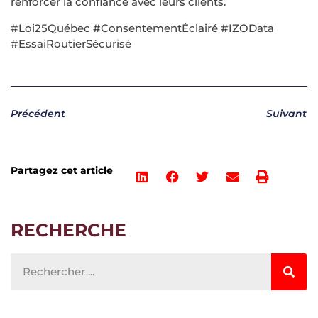
renforcer la confiance avec leurs clients.
#Loi25Québec #ConsentementÉclairé #IZOData
#EssaiRoutierSécurisé
Précédent
Suivant
Partagez cet article
RECHERCHE